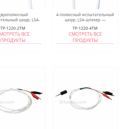
Двухполюсный
4-полюсный испытательный
тельный шнур, LSA-
шнур, LSA-штекер —
 – модульный разъём
модульный штекер 6P4C, 1,5
TP-1220-2TM
TP-1220-4TM
2C, длина 1,5 м
м
МОТРЕТЬ ВСЕ
СМОТРЕТЬ ВСЕ
ПРОДУКТЫ
ПРОДУКТЫ