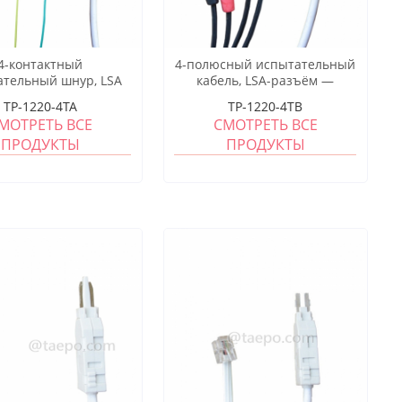
4-контактный
4-полюсный испытательный
ательный шнур, LSA
кабель, LSA-разъём —
стовый штекер —
банановый штекер, 1,5 м
TP-1220-4TA
TP-1220-4TB
иловый зажим, 1,5 м
МОТРЕТЬ ВСЕ
СМОТРЕТЬ ВСЕ
ПРОДУКТЫ
ПРОДУКТЫ