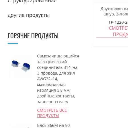
Структурированная
Двухполюсны
шнур, 2-пол
другие продукты
Кабельная
тестовая вилка
TP-1220-
LSA вилка с к
СМОТРЕ
зажимом, р
ПРОД
ГОРЯЧИЕ ПРОДУКТЫ
модульный ра
модульный разъ
м
Самозачищающийся
электрический
соединитель 314, на
3 провода, для жил
AWG22–14,
максимальная
изоляция 3,8 мм,
двойные контакты,
заполнен гелем
СМОТРЕТЬ ВСЕ
ПРОДУКТЫ
Блок S66M на 50