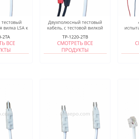
 тестовый
Двухполюсный тестовый
я вилка LSA к
кабель, с тестовой вилкой
испыт
, 1,5 м
LSA на банановый штекер
те
0-2TA
TP-1220-2TB
крокод
ТЬ ВСЕ
СМОТРЕТЬ ВСЕ
С
УКТЫ
ПРОДУКТЫ