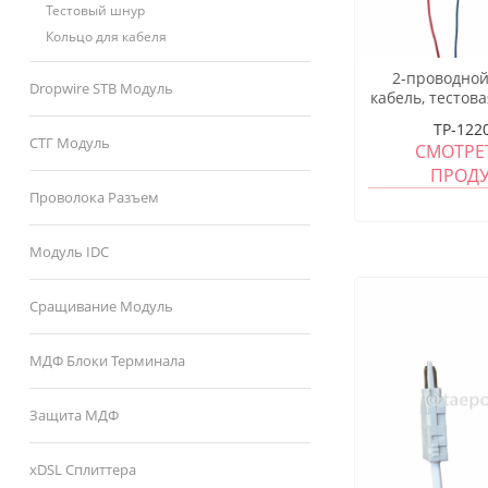
Тестовый шнур
Кольцо для кабеля
2-проводной
Dropwire STB Модуль
кабель, тестова
крокодилу
TP-122
СТГ Модуль
СМОТРЕ
ПРОД
Проволока Разъем
Модуль IDC
Сращивание Модуль
МДФ Блоки Терминала
Защита МДФ
xDSL Сплиттера