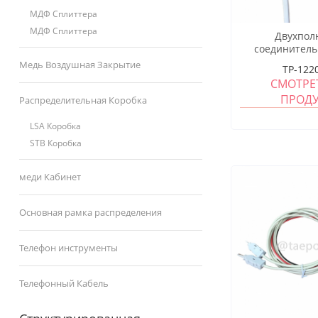
МДФ Сплиттера
МДФ Сплиттера
Двухпо
соединитель
тестовый раз
Медь Воздушная Закрытие
TP-122
тестовый р
СМОТРЕ
ПРОД
Распределительная Коробка
LSA Коробка
STB Коробка
меди Кабинет
Основная рамка распределения
Телефон инструменты
Телефонный Кабель