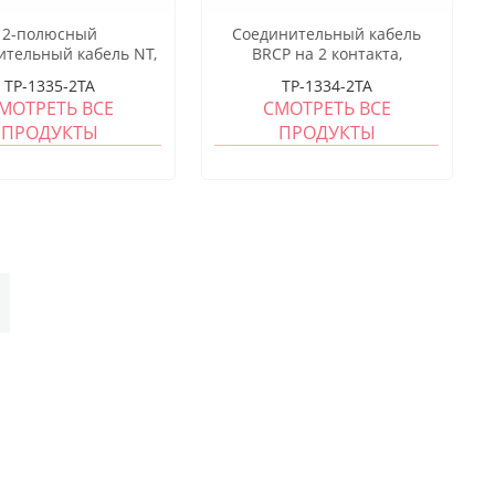
2-полюсный
Соединительный кабель
ительный кабель NT,
BRCP на 2 контакта,
стового штекера до
тестовый штекер – зажим
TP-1335-2TA
TP-1334-2TA
типа «крокодил», 1,5
«крокодил», 1,5 м
МОТРЕТЬ ВСЕ
СМОТРЕТЬ ВСЕ
м
ПРОДУКТЫ
ПРОДУКТЫ