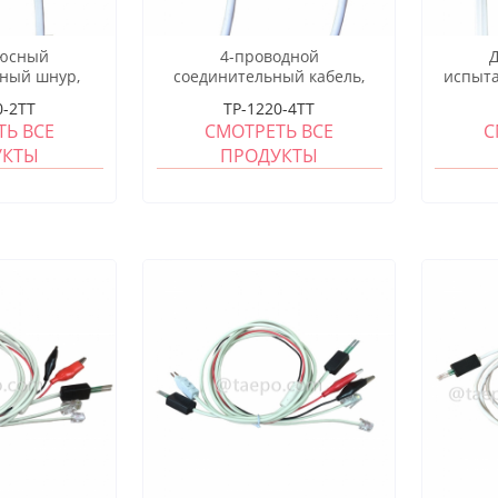
люсный
4-проводной
ный шнур,
соединительный кабель,
испыта
ъем LSA на
тестовый штекер LSA —
штекер
0-2TT
TP-1220-4TT
азъем LSA
тестовый штекер LSA, 1,5 м
6P
ТЬ ВСЕ
СМОТРЕТЬ ВСЕ
С
УКТЫ
ПРОДУКТЫ