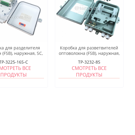
ка для разделителя
Коробка для разветвителей
 (FSB), наружная, SC,
оптоволокна (FSB), наружная,
локон, пластиковый
SC, 8 волокон, пластиковый
TP-3225-16S-C
TP-3232-8S
корпус
корпус
МОТРЕТЬ ВСЕ
СМОТРЕТЬ ВСЕ
ПРОДУКТЫ
ПРОДУКТЫ