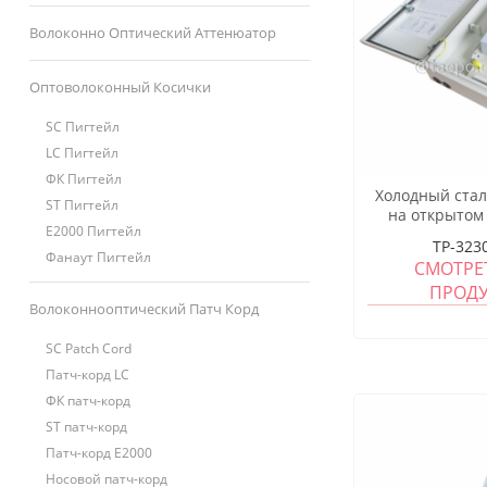
Волоконно Оптический Аттенюатор
Оптоволоконный Косички
SC Пигтейл
LC Пигтейл
ФК Пигтейл
Холодный стал
ST Пигтейл
на открытом 
E2000 Пигтейл
волокна Sc Fibe
TP-323
Fa
Фанаут Пигтейл
СМОТРЕ
ПРОД
Волоконнооптический Патч Корд
SC Patch Cord
Патч-корд LC
ФК патч-корд
ST патч-корд
Патч-корд E2000
Носовой патч-корд