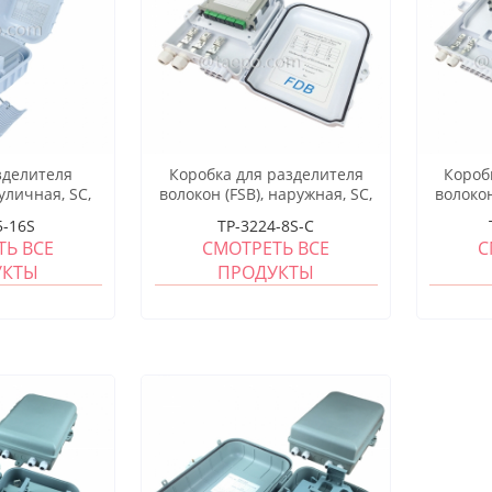
зделителя
Коробка для разделителя
Короб
 уличная, SC,
волокон (FSB), наружная, SC,
волокон
пластиковый
8 волокон, пластиковый
16 во
5-16S
TP-3224-8S-C
ус
корпус
ТЬ ВСЕ
СМОТРЕТЬ ВСЕ
С
УКТЫ
ПРОДУКТЫ