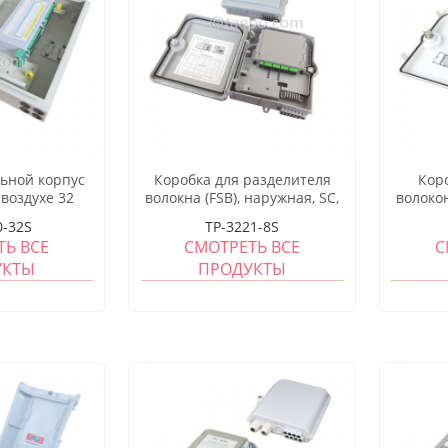
ьной корпус
Коробка для разделителя
Кор
воздухе 32
волокна (FSB), наружная, SC,
волокон
r Splitter Fan
8 волокон, пластиковый
8 вол
0-32S
TP-3221-8S
n
корпус
ТЬ ВСЕ
СМОТРЕТЬ ВСЕ
С
УКТЫ
ПРОДУКТЫ