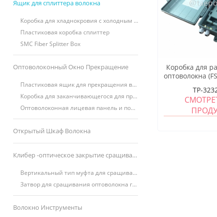
Ящик для сплиттера волокна
Коробка для хладнокровия с холодным скарнутым волокном
Пластиковая коробка сплиттер
SMC Fiber Splitter Box
Оптоволоконный Окно Прекращение
Коробка для р
оптоволокна (FS
SC, 16 волокон
Пластиковая ящик для прекращения волокна
TP-323
корп
Коробка для заканчивающегося для прокатного перемешивания
СМОТРЕ
Оптоволоконная лицевая панель и поверхностная коробка
ПРОД
Открытый Шкаф Волокна
Клибер -оптическое закрытие сращивания
Вертикальный тип муфта для сращивания оптоволокна (FOSC)
Затвор для сращивания оптоволокна горизонтального типа (FOSC)
Волокно Инструменты