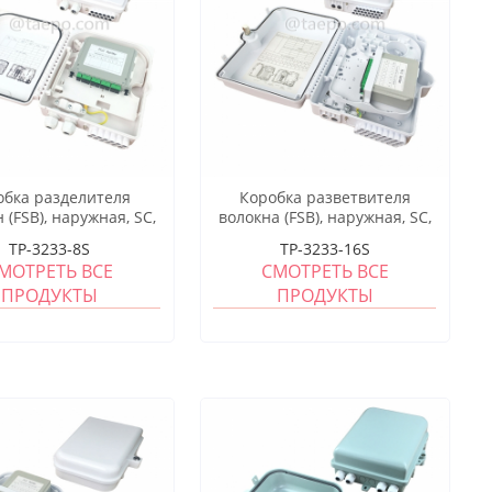
обка разделителя
Коробка разветвителя
 (FSB), наружная, SC,
волокна (FSB), наружная, SC,
окон, пластиковый
16 волокон, пластиковый
TP-3233-8S
TP-3233-16S
корпус
корпус
МОТРЕТЬ ВСЕ
СМОТРЕТЬ ВСЕ
ПРОДУКТЫ
ПРОДУКТЫ