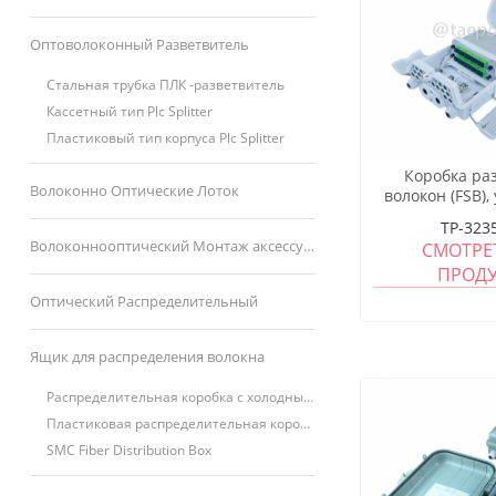
Оптоволоконный Разветвитель
Стальная трубка ПЛК -разветвитель
Кассетный тип Plc Splitter
Пластиковый тип корпуса Plc Splitter
Коробка ра
Волоконно Оптические Лоток
волокон (FSB),
16 волокон, 
TP-323
корп
Волоконнооптический Монтаж аксессуар
СМОТРЕ
ПРОД
Оптический Распределительный
Ящик для распределения волокна
Распределительная коробка с холодным катящимся стальным волокном
Пластиковая распределительная коробка
SMC Fiber Distribution Box