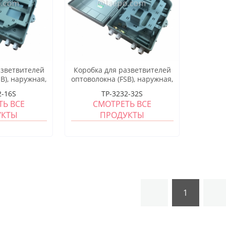
азветвителей
Коробка для разветвителей
B), наружная,
оптоволокна (FSB), наружная,
, пластиковый
SC, 32 волокна, пластиковый
2-16S
TP-3232-32S
ус
корпус
ТЬ ВСЕ
СМОТРЕТЬ ВСЕ
УКТЫ
ПРОДУКТЫ
1