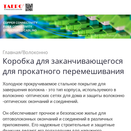
/
Главная
Волоконно
Коробка для заканчивающегося
/
Соединения
Оптоволоконный Окно
для прокатного перемешивания
/
Прекращение
Коробка для
заканчивающегося для
Холодное прокручиваемое стальное покрытие для
завершения волокна - это тип корпуса, используемого в
прокатного
волоконно -оптических сетях для дома и защиты волоконно
перемешивания
-оптических окончаний и соединений.
Он обеспечивает прочное и безопасное жилье для
оптоволоконных окончаний и соединений в различных
приложениях. Его надежные строительные и защитные
функции делают его подходящим для наружного,