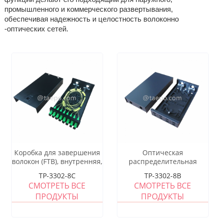
промышленного и коммерческого развертывания,
обеспечивая надежность и целостность волоконно
-оптических сетей.
Коробка для завершения
Оптическая
волокон (FTB), внутренняя,
распределительная
SC, 8 волокон, корпус из
коробка (FTB), для
TP-3302-8C
TP-3302-8B
холоднокатаной стали с
внутреннего применения,
СМОТРЕТЬ ВСЕ
СМОТРЕТЬ ВСЕ
порошковым покрытием
24 волокна, тип с
ПРОДУКТЫ
ПРОДУКТЫ
пигтейлами, корпус из
холоднокатаной стали с
порошковым покрытием