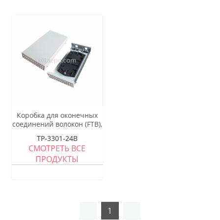
Коробка для оконечных
соединений волокон (FTB),
внутренняя, 24 волокна,
TP-3301-24B
тип пигтейл, корпус из
СМОТРЕТЬ ВСЕ
холоднокатаной стали с
ПРОДУКТЫ
порошковым покрытием
1