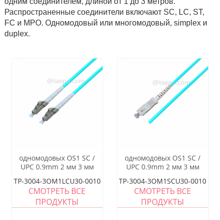
одним соединителем, длиной от 1 до 3 метров.
Распространенные соединители включают SC, LC, ST,
FC и MPO. Одномодовый или многомодовый, simplex и
duplex.
одномодовых OS1 SC /
одномодовых OS1 SC /
UPC 0.9mm 2 мм 3 мм
UPC 0.9mm 2 мм 3 мм
Волоконно-оптический
Волоконно-оптический
TP-3004-3OM1LCU30-0010
TP-3004-3OM1SCU30-0010
косички
косички
СМОТРЕТЬ ВСЕ
СМОТРЕТЬ ВСЕ
ПРОДУКТЫ
ПРОДУКТЫ