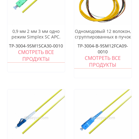
0,9 мм 2 мм 3 мм одно
Одномодовый 12 волокон,
режим Simplex SC APC.
сгруппированных в пучок
Оптиковые косички
FC APC, оптоволоконный
TP-3004-9SM1SCA30-0010
TP-3004-B-9SM12FCA09-
разветвитель
СМОТРЕТЬ ВСЕ
0010
СМОТРЕТЬ ВСЕ
ПРОДУКТЫ
ПРОДУКТЫ