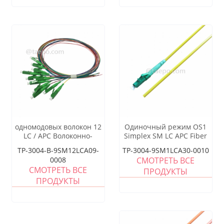
одномодовых волокон 12
Одиночный режим OS1
LC / APC Волоконно-
Simplex SM LC APC Fiber
оптический разветвление
Optic Cogtail
TP-3004-B-9SM12LCA09-
TP-3004-9SM1LCA30-0010
косички
0008
СМОТРЕТЬ ВСЕ
СМОТРЕТЬ ВСЕ
ПРОДУКТЫ
ПРОДУКТЫ