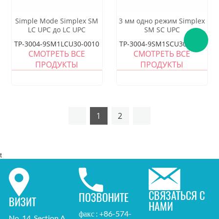
Simple Mode Simplex SM
3 мм одно режим Simplex
LC UPC до LC UPC
SM SC UPC
Оптоволоконное косичка
Оптоволоконное косичка
TP-3004-9SM1LCU30-0010
TP-3004-9SM1SCU30-0010
СМОТРЕТЬ ВСЕ
СМОТРЕТЬ ВСЕ
ПРОДУКТЫ
ПРОДУКТЫ
1
2
t
СВЯЗАТЬСЯ С
ПОЗВОНИТЕ
ВИЗИТ
НАМИ
факс : +86-574-
No. 14, Section A,