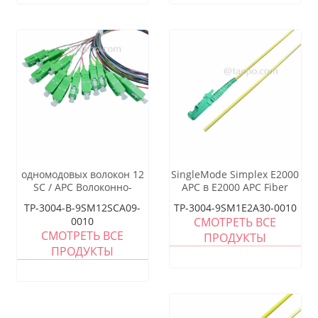
одномодовых волокон 12
SingleMode Simplex E2000
SC / APC Волоконно-
APC в E2000 APC Fiber
оптический разветвление
Cogtail
TP-3004-B-9SM12SCA09-
TP-3004-9SM1E2A30-0010
косички
0010
СМОТРЕТЬ ВСЕ
СМОТРЕТЬ ВСЕ
ПРОДУКТЫ
ПРОДУКТЫ