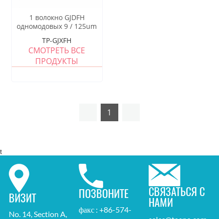
1 волокно GJDFH
одномодовых 9 / 125um
G657A Лук типа
TP-GJXFH
ответвительный кабель
СМОТРЕТЬ ВСЕ
ПРОДУКТЫ
1
t
СВЯЗАТЬСЯ С
ПОЗВОНИТЕ
ВИЗИТ
НАМИ
факс : +86-574-
No. 14, Section A,