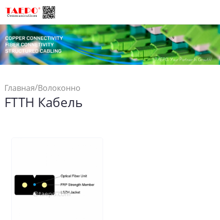
/
Главная
Волоконно
FTTH Кабель
/
Соединения
Волоконно
/
Оптический Кабель
FTTH
Кабель