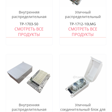
Внутренняя
Уличный
распределительная
распределительный
коробка для 50 пар для
короб на 10 пар для
TP-1703-50
TP-1712-10LMG
модуля LSA, 208x157x90
модуля STB, 270x145x81
СМОТРЕТЬ ВСЕ
СМОТРЕТЬ ВСЕ
мм, крепление на винтах,
мм, с винтовым замком,
ПРОДУКТЫ
ПРОДУКТЫ
пластиковый корпус, с
пластиковый корпус, с
задней монтажной рамой,
модулем STB и защитой
без модуля LSA
от перенапряжений
Внутренняя
Уличный
распределительная
соединительный блок для