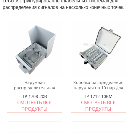
сетях и структурированных кабельных системах для
распределения сигналов на несколько конечных точек.
Наружная
Коробка распределения
распределительная
наружная на 10 пар для
коробка на 20 пар 1B 11
модуля STB,
TP-1708-20B
TP-1712-10BM
для модуля LSA,
200x185x70мм,
СМОТРЕТЬ ВСЕ
СМОТРЕТЬ ВСЕ
250x175x111 мм, корпус
защелкивающееся
ПРОДУКТЫ
ПРОДУКТЫ
RFP, защелкивающаяся
крепление с винтом,
крышка, с задней
пластиковый корпус, с
монтажной рамой, без
модулем STB без защиты
модуля LSA, без замка