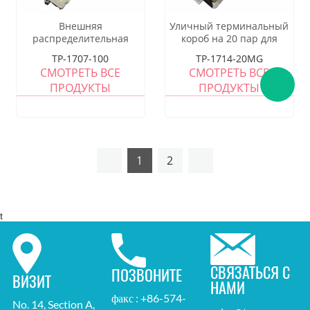
Внешняя
Уличный терминальный
распределительная
короб на 20 пар для
коробка для 100 пар для
модуля STB, 350x204x90
TP-1707-100
TP-1714-20MG
модуля LSA, 350x188x111
мм, винтовое
СМОТРЕТЬ ВСЕ
СМОТРЕТЬ ВСЕ
мм, замок с ключом,
защелкивающееся
ПРОДУКТЫ
ПРОДУКТЫ
пластиковый корпус, с
крепление, пластиковый
задней монтажной рамой,
корпус, с модулем STB и
без модуля LSA
защитой от
перенапряжений
1
2
t
СВЯЗАТЬСЯ С
ПОЗВОНИТЕ
ВИЗИТ
НАМИ
факс : +86-574-
No. 14, Section A,