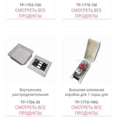
коробка для 100 пар для
абонента на 1 пару для
TP-1703-100
TP-1710-1M
модуля LSA, 320x210x123
модуля STB, 91x46x51 мм,
СМОТРЕТЬ ВСЕ
СМОТРЕТЬ ВСЕ
мм, крепление на винтах,
защелкивающееся
ПРОДУКТЫ
ПРОДУКТЫ
пластиковый корпус, с
крепление, пластиковый
задней монтажной рамой,
корпус, с модулем STB без
без модуля LSA
защиты
Внутренняя
Внешняя клеммная
распределительная
коробка для 1 пары для
коробка для 30 пар для
модуля STB, 91x46x51мм,
TP-1704-30
TP-1710-1MG
модуля LSA, 141x158x53
защелка, пластиковый
СМОТРЕТЬ ВСЕ
СМОТРЕТЬ ВСЕ
мм, крепление на винтах,
корпус, с модулем STB с
ПРОДУКТЫ
ПРОДУКТЫ
пластиковый корпус, с
защитой от