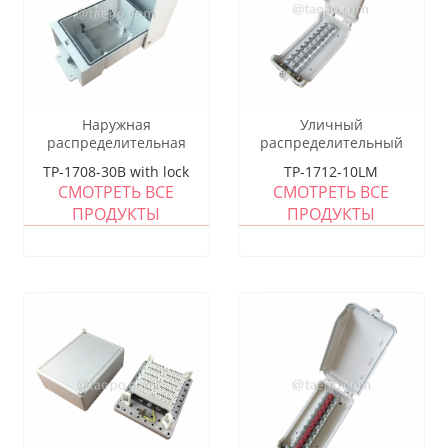
Наружная
Уличный
распределительная
распределительный
коробка на 30 пар 1B 11
короб на 10 пар для
TP-1708-30B with lock
TP-1712-10LM
для модуля LSA,
модуля STB, 270x145x81
СМОТРЕТЬ ВСЕ
СМОТРЕТЬ ВСЕ
250x175x111 мм, корпус
мм, с винтовым замком,
ПРОДУКТЫ
ПРОДУКТЫ
RFP, защелкивающаяся
пластиковый корпус, с
крышка, с задней
модулем STB без защиты
монтажной рамой, без
модуля LSA, с замком