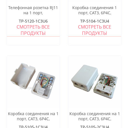
Телефонная розетка RJ11
Коробка соединения 1
на 1 порт,
порт, CAT3, 6P4C,
Великобритания, CAT3,
55x49x20.5 мм
TP-5120-1C3U6
TP-5104-1C3U4
6P6C
СМОТРЕТЬ ВСЕ
СМОТРЕТЬ ВСЕ
ПРОДУКТЫ
ПРОДУКТЫ
Коробка соединения на 1
Коробка соединения на 1
порт, CAT3, 6P4C,
порт, CAT3, 6P4C,
57x42x24mm
57x42x24mm
TP-5105-1C3U4
TP-5105-2C3U4