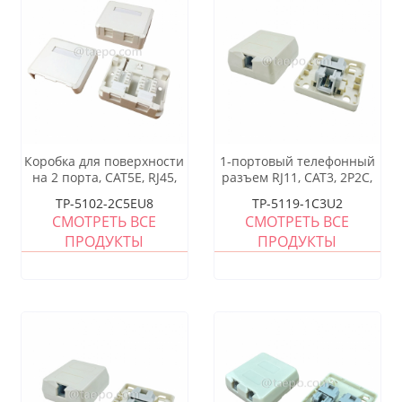
Коробка для поверхности
1-портовый телефонный
на 2 порта, CAT5E, RJ45,
разъем RJ11, CAT3, 2P2C,
8P8C, UTP, 70x60x27 мм,
сухой
TP-5102-2C5EU8
TP-5119-1C3U2
стиль AP, без разъема
СМОТРЕТЬ ВСЕ
СМОТРЕТЬ ВСЕ
Keystone
ПРОДУКТЫ
ПРОДУКТЫ