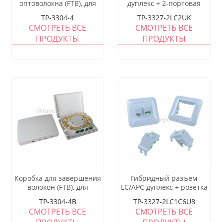
оптоволокна (FTB), для
дуплекс + 2-портовая
внутреннего
британская розетка
TP-3304-4
TP-3327-2LC2UK
использования, SC, 4
СМОТРЕТЬ ВСЕ
СМОТРЕТЬ ВСЕ
волокна, пластиковый
ПРОДУКТЫ
ПРОДУКТЫ
корпус
Коробка для завершения
Гибридный разъем
волокон (FTB), для
LC/APC дуплекс + розетка
установки внутри
Keystone на 1 порт CAT6
TP-3304-4B
TP-3327-2LC1C6U8
помещений, SC, 4
UTP 8P8C
СМОТРЕТЬ ВСЕ
СМОТРЕТЬ ВСЕ
волокна, пластиковый