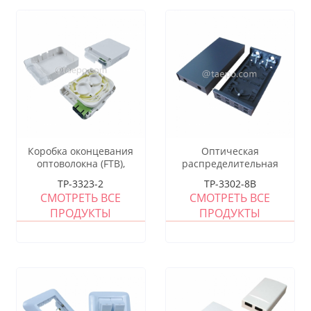
Коробка оконцевания
Оптическая
оптоволокна (FTB),
распределительная
внутренняя, SC, 2 волокна,
коробка (FTB), для
TP-3323-2
TP-3302-8B
пластиковый корпус
внутреннего применения,
СМОТРЕТЬ ВСЕ
СМОТРЕТЬ ВСЕ
24 волокна, тип с
ПРОДУКТЫ
ПРОДУКТЫ
пигтейлами, корпус из
холоднокатаной стали с
порошковым покрытием