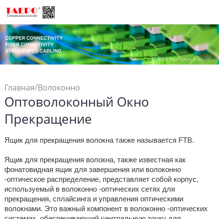
/
Главная
Волоконно
Оптоволоконный Окно
/
Соединения
Оптоволоконный Окно
Прекращение
Прекращение
Ящик для прекращения волокна также называется FTB.
Ящик для прекращения волокна, также известная как
фонатовидная ящик для завершения или волоконно
-оптическое распределение, представляет собой корпус,
используемый в волоконно -оптических сетях для
прекращения, сплайсинга и управления оптическими
волокнами. Это важный компонент в волоконно -оптических
системах, обеспечивающий центральную точку для