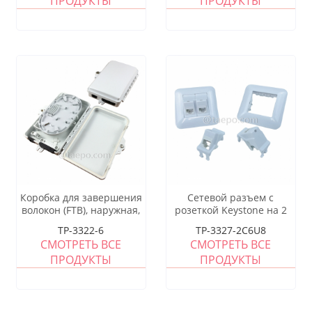
ПРОДУКТЫ
ПРОДУКТЫ
корпус, откидная крышка
Коробка для завершения
Сетевой разъем с
волокон (FTB), наружная,
розеткой Keystone на 2
SC, 6 волокон,
порта CAT6 UTP 8P8C
TP-3322-6
TP-3327-2C6U8
пластиковый корпус
СМОТРЕТЬ ВСЕ
СМОТРЕТЬ ВСЕ
ПРОДУКТЫ
ПРОДУКТЫ