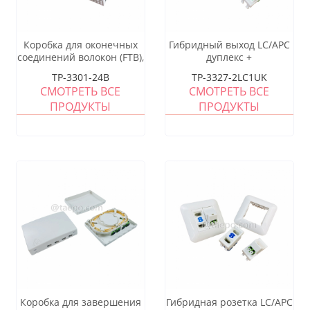
Коробка для оконечных
Гибридный выход LC/APC
соединений волокон (FTB),
дуплекс +
внутренняя, 24 волокна,
одноразеточный выход
TP-3301-24B
TP-3327-2LC1UK
тип пигтейл, корпус из
UK
СМОТРЕТЬ ВСЕ
СМОТРЕТЬ ВСЕ
холоднокатаной стали с
ПРОДУКТЫ
ПРОДУКТЫ
порошковым покрытием
Коробка для завершения
Гибридная розетка LC/APC