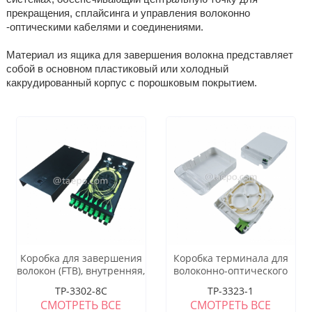
прекращения, сплайсинга и управления волоконно
-оптическими кабелями и соединениями.
Материал из ящика для завершения волокна представляет
собой в основном пластиковый или холодный
какрудированный корпус с порошковым покрытием.
Коробка для завершения
Коробка терминала для
волокон (FTB), внутренняя,
волоконно-оптического
SC, 8 волокон, корпус из
кабеля (FTB), внутренняя,
TP-3302-8C
TP-3323-1
холоднокатаной стали с
SC, 1 волокно,
СМОТРЕТЬ ВСЕ
СМОТРЕТЬ ВСЕ
порошковым покрытием
пластиковый корпус