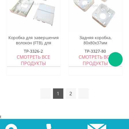
Коробка для завершения
Задняя коробка,
волокон (FTB), для
80x80x37мм
установки внутри
TP-3326-2
TP-3327-80
помещений, SC, 2
СМОТРЕТЬ ВСЕ
СМОТРЕТЬ ВСЕ
волокна, пластиковый
ПРОДУКТЫ
ПРОДУКТЫ
корпус
1
2
t