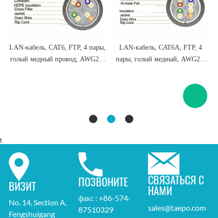
,
LAN-кабель, CAT6, FTP, 4 пары,
LAN-кабель, CAT6A, FTP, 4
,
голый медный провод, AWG23,
пары, голый медный, AWG23,
цельный провод
сплошной проводник
t
СВЯЗАТЬСЯ С
ПОЗВОНИТЕ
ВИЗИТ
НАМИ
факс : +86-574-
No. 14, Section A,
sales@taepo.com
87510329
Fengshuigang