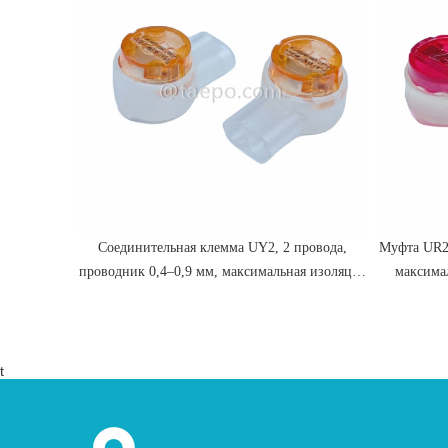
ровода,
Соединительная клемма UY2, 2 провода,
Муфта UR2,
я изоляция
проводник 0,4–0,9 мм, максимальная изоляция
максима
а гелем
2,08 мм, двойной штыревой контакт,
заполнена гелем
t