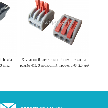
e bajada, 4
Компактный электрический соединительный
Компактн
1.3 mm,
разъём 413, 3-проводный, провод 0,08–2,5 мм²
разъём 41
, relleno de