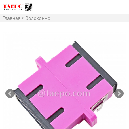
>
Главная
Волоконно
>
Соединения
Волоконно
>
Оптический Адаптер
SC
Адаптер