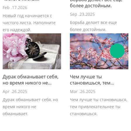
Наполните его
более достойным.
Feb .17.2026
надеждой.
Sep .23.2025
Новый год начинается с
Борьба делает все еще
чистого листа. Наполните
более достойным.
его надеждой.
Дурак обманывает себя,
Чем лучше ты
но время никого не
становишься, тем
обманывает.
привлекательнее ты
Apr .26.2025
Mar .26.2025
становишься.
Дурак обманывает себя, но
Чем лучше ты становишься,
время никого не
тем привлекательнее ты
обманывает.
становишься.